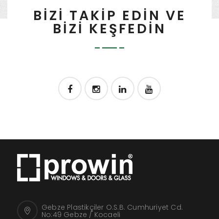
BİZİ TAKİP EDİN VE
BİZİ KEŞFEDİN
Gebze Plastikçiler O.S.B. Cumhuriyet Cd.
No:49 Gebze / Kocaeli