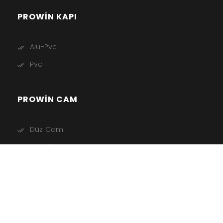
PROWIN KAPI
Alu-Pvc
Pvc
PROWIN CAM
Düz Cam
Sinerji Cam
Lamine Cam
Konfor Cam
Renkli Cam
Tamperli Cam