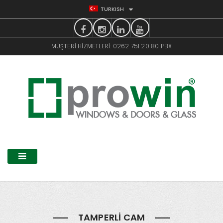
TURKISH
MÜŞTERI HIZMETLERI: 0262 751 20 80 PBX
TAMPERLI CAM