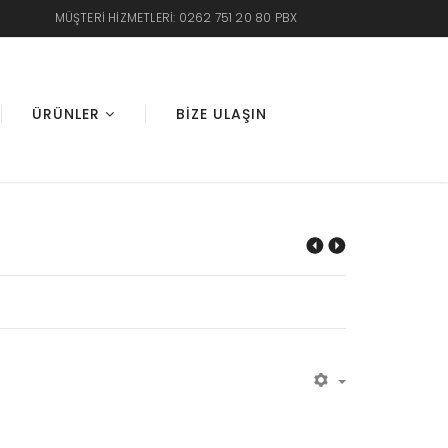
MÜŞTERI HIZMETLERI: 0262 751 20 80 PBX
ÜRÜNLER
BIZE ULAŞIN