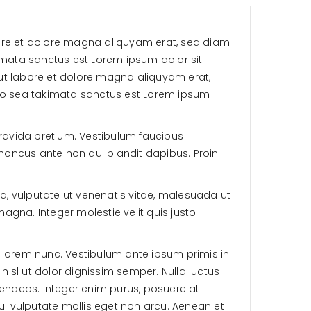
bore et dolore magna aliquyam erat, sed diam
imata sanctus est Lorem ipsum dolor sit
ut labore et dolore magna aliquyam erat,
 no sea takimata sanctus est Lorem ipsum
 gravida pretium. Vestibulum faucibus
rhoncus ante non dui blandit dapibus. Proin
a, vulputate ut venenatis vitae, malesuada ut
gna. Integer molestie velit quis justo
 et lorem nunc. Vestibulum ante ipsum primis in
nisl ut dolor dignissim semper. Nulla luctus
menaeos. Integer enim purus, posuere at
dui vulputate mollis eget non arcu. Aenean et