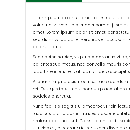
Lorem ipsum dolor sit amet, consetetur sadi
voluptua. At vero eos et accusam et justo du
amet. Lorem ipsum dolor sit amet, consetetu
sed diam voluptua. At vero eos et accusam e
dolor sit amet.
Sed sapien sapien, vulputate ac varius vitae, 
pellentesque metus, nec convallis mauris cong
lobortis eleifend elit, at lacinia libero suscipit 
Aliquam fringilla euismod risus ac bibendum. 
mi. Quisque iaculis, dui congue placerat pre
sodales pharetra.
Nunc facilisis sagittis ullamcorper. Proin lect
faucibus orci luctus et ultrices posuere cubil
malesuada tincidunt. Class aptent taciti soc
ultricies eu, placerat a felis. Suspendisse al