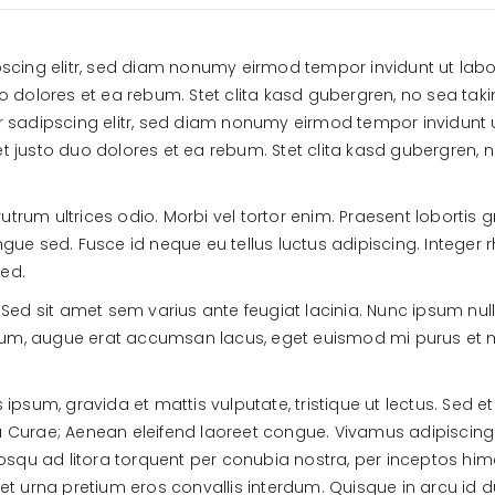
pscing elitr, sed diam nonumy eirmod tempor invidunt ut la
o dolores et ea rebum. Stet clita kasd gubergren, no sea tak
r sadipscing elitr, sed diam nonumy eirmod tempor invidunt 
t justo duo dolores et ea rebum. Stet clita kasd gubergren,
rutrum ultrices odio. Morbi vel tortor enim. Praesent lobortis
ue sed. Fusce id neque eu tellus luctus adipiscing. Integer 
sed.
Sed sit amet sem varius ante feugiat lacinia. Nunc ipsum null
tium, augue erat accumsan lacus, eget euismod mi purus et ma
us ipsum, gravida et mattis vulputate, tristique ut lectus. Sed
ia Curae; Aenean eleifend laoreet congue. Vivamus adipiscing 
iosqu ad litora torquent per conubia nostra, per inceptos hi
iquet urna pretium eros convallis interdum. Quisque in arcu id 