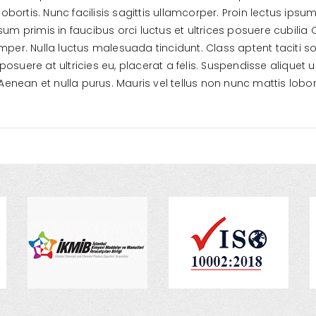
obortis. Nunc facilisis sagittis ullamcorper. Proin lectus ipsum
sum primis in faucibus orci luctus et ultrices posuere cubilia
mper. Nulla luctus malesuada tincidunt. Class aptent taciti s
osuere at ultricies eu, placerat a felis. Suspendisse aliquet
Aenean et nulla purus. Mauris vel tellus non nunc mattis lobort