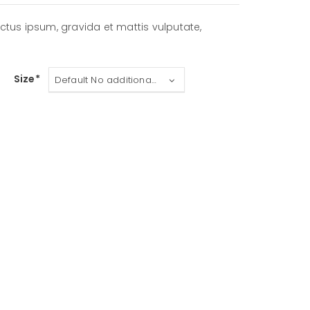
lectus ipsum, gravida et mattis vulputate,
Size
Default No additional charge