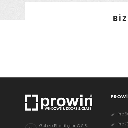
BİZ
PROWI
Pro60
Pro70
Gebze Plastikçiler O.S.B.