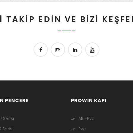
İ TAKİP EDİN VE BİZİ KEŞF
N PENCERE
PROWIN KAPI
 Serisi
Alu-Pvc
 Serisi
Pvc