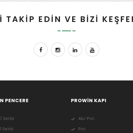
İ TAKİP EDİN VE BİZİ KEŞF
N PENCERE
PROWIN KAPI
 Serisi
Alu-Pvc
 Serisi
Pvc