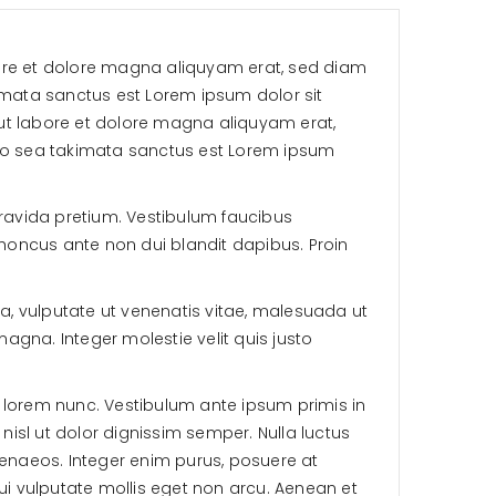
bore et dolore magna aliquyam erat, sed diam
imata sanctus est Lorem ipsum dolor sit
ut labore et dolore magna aliquyam erat,
 no sea takimata sanctus est Lorem ipsum
 gravida pretium. Vestibulum faucibus
rhoncus ante non dui blandit dapibus. Proin
a, vulputate ut venenatis vitae, malesuada ut
gna. Integer molestie velit quis justo
 et lorem nunc. Vestibulum ante ipsum primis in
nisl ut dolor dignissim semper. Nulla luctus
menaeos. Integer enim purus, posuere at
dui vulputate mollis eget non arcu. Aenean et