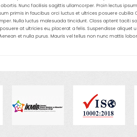
obortis. Nunc facilisis sagittis ullamcorper. Proin lectus ipsum
sum primis in faucibus orci luctus et ultrices posuere cubilia
mper. Nulla luctus malesuada tincidunt. Class aptent taciti s
osuere at ultricies eu, placerat a felis. Suspendisse aliquet
Aenean et nulla purus. Mauris vel tellus non nunc mattis lobort