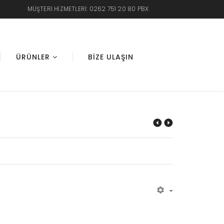
MÜŞTERI HIZMETLERI: 0262 751 20 80 PBX
ÜRÜNLER
BIZE ULAŞIN