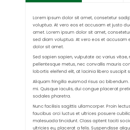
Lorem ipsum dolor sit amet, consetetur sadi
voluptua. At vero eos et accusam et justo du
amet. Lorem ipsum dolor sit amet, consetetu
sed diam voluptua. At vero eos et accusam e
dolor sit amet.
Sed sapien sapien, vulputate ac varius vitae, 
pellentesque metus, nec convallis mauris cong
lobortis eleifend elit, at lacinia libero suscipit 
Aliquam fringilla euismod risus ac bibendum. 
mi. Quisque iaculis, dui congue placerat pre
sodales pharetra.
Nunc facilisis sagittis ullamcorper. Proin lect
faucibus orci luctus et ultrices posuere cubil
malesuada tincidunt. Class aptent taciti soc
ultricies eu, placerat a felis. Suspendisse al