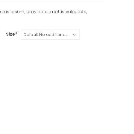
lectus ipsum, gravida et mattis vulputate,
Size
Default No additional charge