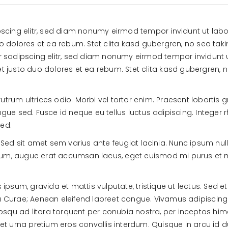
pscing elitr, sed diam nonumy eirmod tempor invidunt ut la
o dolores et ea rebum. Stet clita kasd gubergren, no sea tak
r sadipscing elitr, sed diam nonumy eirmod tempor invidunt 
t justo duo dolores et ea rebum. Stet clita kasd gubergren,
rutrum ultrices odio. Morbi vel tortor enim. Praesent lobortis
ue sed. Fusce id neque eu tellus luctus adipiscing. Integer 
sed.
Sed sit amet sem varius ante feugiat lacinia. Nunc ipsum null
tium, augue erat accumsan lacus, eget euismod mi purus et ma
us ipsum, gravida et mattis vulputate, tristique ut lectus. Sed
ia Curae; Aenean eleifend laoreet congue. Vivamus adipiscing 
iosqu ad litora torquent per conubia nostra, per inceptos hi
iquet urna pretium eros convallis interdum. Quisque in arcu id 