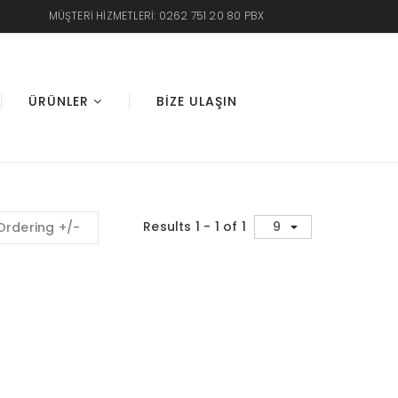
MÜŞTERI HIZMETLERI: 0262 751 20 80 PBX
ÜRÜNLER
BIZE ULAŞIN
Results 1 - 1 of 1
Ordering +/-