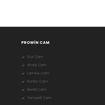
PROWIN CAM
Düz Cam
Sinerji Cam
Lamine Cam
Konfor Cam
Renkli Cam
Tamperli Cam