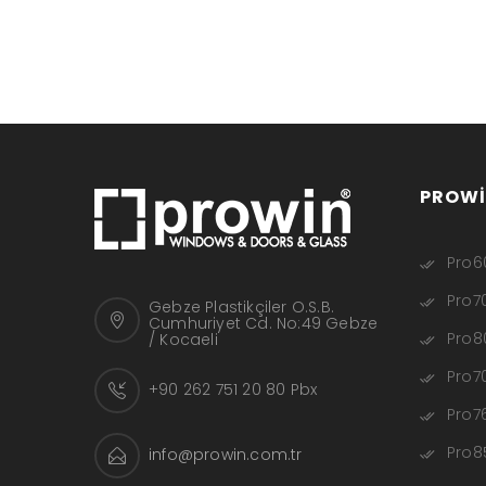
PROWI
Pro60
Pro70
Gebze Plastikçiler O.S.B.
Cumhuriyet Cd. No:49 Gebze
Pro80
/ Kocaeli
Pro70
+90 262 751 20 80 Pbx
Pro76
Pro85
info@prowin.com.tr