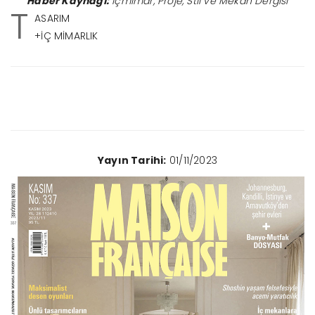
Haber Kaynağı:
İçmimar, Proje, Stil ve Mekan Dergisi
T
ASARIM
+İÇ MİMARLIK
Yayın Tarihi:
01/11/2023