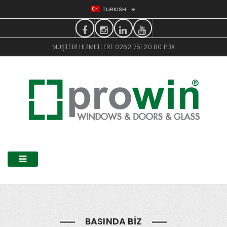
TURKISH
MÜŞTERI HIZMETLERI: 0262 751 20 80 PBX
BASINDA BIZ